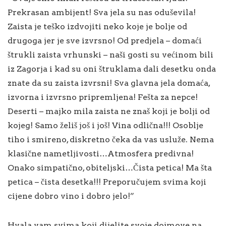
Prekrasan ambijent! Sva jela su nas oduševila!
Zaista je teško izdvojiti neko koje je bolje od
drugoga jer je sve izvrsno! Od predjela – domaći
štrukli zaista vrhunski – naši gosti su većinom bili
iz Zagorja i kad su oni štruklama dali desetku onda
znate da su zaista izvrsni! Sva glavna jela domaća,
izvorna i izvrsno pripremljena! Fešta za nepce!
Deserti – majko mila zaista ne znaš koji je bolji od
kojeg! Samo želiš još i još! Vina odlična!!! Osoblje
tiho i smireno, diskretno čeka da vas usluže. Nema
klasične nametljivosti…Atmosfera predivna!
Onako simpatično, obiteljski…Čista petica! Ma šta
petica – čista desetka!!! Preporučujem svima koji
cijene dobro vino i dobro jelo!”
Hvala vam svima koji dijelite svoje dojmove na