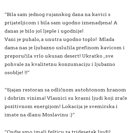
“Bila sam jednog rujanskog dana na kavici s
prijateljicom i bila sam ugodno iznenadjena! A
danas je bilo još ljepše i ugodnije!
Vani je puhalo, a unutra ugodno toplo! Mlada
dama nas je ljubazno uslužila p
refinom kavicom i
preporučila vrlo ukusan desert! Ukratko , sve
pohvale za kvalitetnu konzumaciju i ljubazno
osoblje! !!”
“Sjajan restoran sa odličnom autohtonom hranom
i dobrim vinima! Vlasnici su krasni ljudi koji zrače
pozitivnom energijom! Lokacija je svemirska i
imate na dlanu Moslavinu
:)”
“Ovdje smo imali fešticu za tridesetak ljudi!